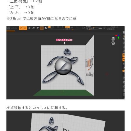
「正面-背面」 → Z軸
「上-下」 → Y軸
「左-右」 → X軸
※ZBrushでは縦方向がY軸になるので注意
視点移動するといっしょに回転する。