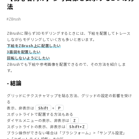
法
ZBrush
ZBrushに限らず3Dモデリングするときには、下絵を配置してトレース
しながらモデリングしていく方も多いと思います。
下絵をZBrush上に配置したい
3面図を配置したい
回転しないようにしたい
ZBrushでも下絵や参考画像を配置できるので、その方法を紹介しま
す。
結論
グリッドにテクスチャマップを貼る方法、グリッドの設定の影響を受け
る
Shift
P
表示、非表示は
+
スポットライトで配置する方法もある
Z
ダイヤルメニューの表示、非表示は
Shift+Z
スポットライトの表示、非表示は
ブラシ操作ができない場合は「ブラシフォーム」>「サンプル設定」
>「スポットライト投影」をOFF