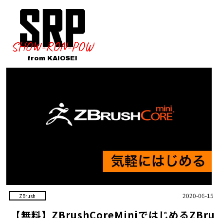
SHOW-RON-POW
from KAIOSEI
2020-06-15
ZBrush
【無料】ZBrushCoreMiniではじめるZBru