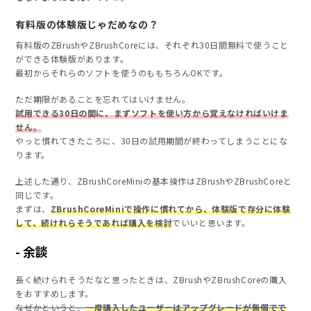
有料版の体験版じゃだめなの？
有料版のZBrushやZBrushCoreには、それぞれ30日間無料で使うこと
ができる体験版があります。
最初からそれらのソフトを使うのももちろんOKです。
ただ期限があることを忘れてはいけません。
試用できる30日の間に、まずソフトを使い方から覚えなければいけま
せん。
やっと慣れてきたころに、30日の試用期間が終わってしまうことにな
ります。
上述した通り、ZBrushCoreMiniの基本操作はZBrushやZBrushCoreと
同じです。
まずは、
ZBrushCoreMiniで操作に慣れてから、体験版で存分に体験
して、続けれらそうであれば購入を検討
でいいと思います。
余談
長く続けられそうだなと思ったときは、ZBrushやZBrushCoreの購入
をおすすめします。
なぜかというと、
一度購入したユーザーはアップグレードが無償でで